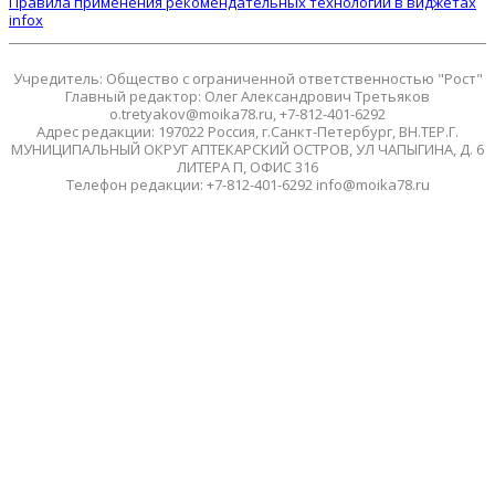
Правила применения рекомендательных технологий в виджетах
infox
Учредитель: Общество с ограниченной ответственностью "Рост"
Главный редактор: Олег Александрович Третьяков
o.tretyakov@moika78.ru, +7-812-401-6292
Адрес редакции: 197022 Россия, г.Санкт-Петербург, ВН.ТЕР.Г.
МУНИЦИПАЛЬНЫЙ ОКРУГ АПТЕКАРСКИЙ ОСТРОВ, УЛ ЧАПЫГИНА, Д. 6
ЛИТЕРА П, ОФИС 316
Телефон редакции: +7-812-401-6292 info@moika78.ru