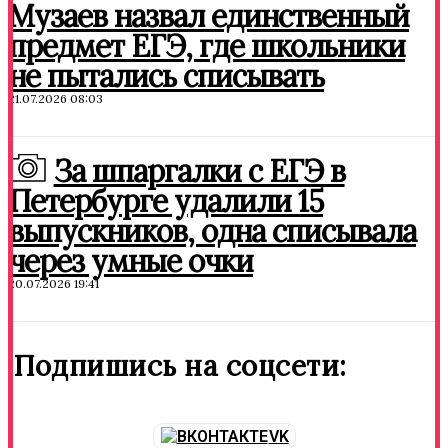
Музаев назвал единственный
предмет ЕГЭ, где школьники
не пытались списывать
21.07.2026 08:03
За шпаргалки с ЕГЭ в
Петербурге удалили 15
выпускников, одна списывала
через умные очки
20.07.2026 19:41
Подпишись на соцсети:
VK