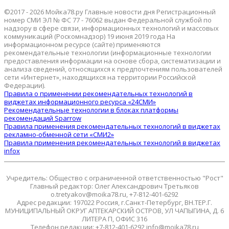
©2017 - 2026 Мойка78.ру Главные новости дня Регистрационный
номер СМИ ЭЛ № ФС 77 - 76062 выдан Федеральной службой по
надзору в сфере связи, информационных технологий и массовых
коммуникаций (Роскомнадзор) 19 июня 2019 года На
информационном ресурсе (сайте) применяются
рекомендательные технологии (информационные технологии
предоставления информации на основе сбора, систематизации и
анализа сведений, относящихся к предпочтениям пользователей
сети «Интернет», находящихся на территории Российской
Федерации).
Правила о применении рекомендательных технологий в
виджетах информационного ресурса «24СМИ»
Рекомендательные технологии в блоках платформы
рекомендаций Sparrow
Правила применения рекомендательных технологий в виджетах
рекламно-обменной сети «СМИ2»
Правила применения рекомендательных технологий в виджетах
infox
Учредитель: Общество с ограниченной ответственностью "Рост"
Главный редактор: Олег Александрович Третьяков
o.tretyakov@moika78.ru, +7-812-401-6292
Адрес редакции: 197022 Россия, г.Санкт-Петербург, ВН.ТЕР.Г.
МУНИЦИПАЛЬНЫЙ ОКРУГ АПТЕКАРСКИЙ ОСТРОВ, УЛ ЧАПЫГИНА, Д. 6
ЛИТЕРА П, ОФИС 316
Телефон редакции: +7-812-401-6292 info@moika78.ru