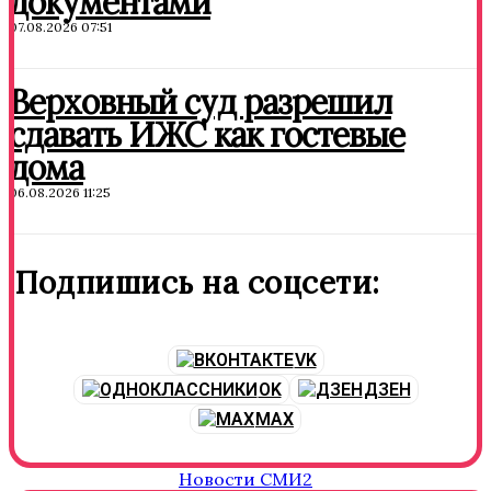
документами
07.08.2026 07:51
Верховный суд разрешил
сдавать ИЖС как гостевые
дома
06.08.2026 11:25
Подпишись на соцсети:
VK
OK
ДЗЕН
MAX
Новости СМИ2