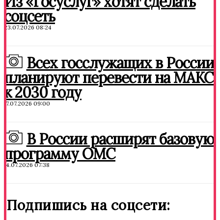
Из «Госуслуг» хотят сделать
соцсеть
23.07.2026 08:24
Всех госслужащих в России
планируют перевести на МАКС
к 2030 году
17.07.2026 09:00
В России расширят базовую
программу ОМС
14.07.2026 07:38
Подпишись на соцсети: