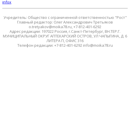
infox
Учредитель: Общество с ограниченной ответственностью "Рост"
Главный редактор: Олег Александрович Третьяков
o.tretyakov@moika78.ru, +7-812-401-6292
Адрес редакции: 197022 Россия, г.Санкт-Петербург, ВН.ТЕР.Г.
МУНИЦИПАЛЬНЫЙ ОКРУГ АПТЕКАРСКИЙ ОСТРОВ, УЛ ЧАПЫГИНА, Д. 6
ЛИТЕРА П, ОФИС 316
Телефон редакции: +7-812-401-6292 info@moika78.ru