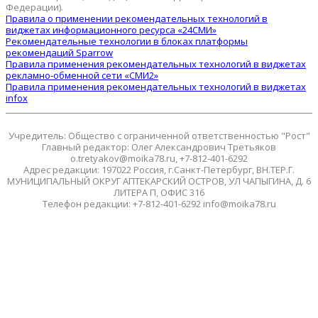
Федерации).
Правила о применении рекомендательных технологий в
виджетах информационного ресурса «24СМИ»
Рекомендательные технологии в блоках платформы
рекомендаций Sparrow
Правила применения рекомендательных технологий в виджетах
рекламно-обменной сети «СМИ2»
Правила применения рекомендательных технологий в виджетах
infox
Учредитель: Общество с ограниченной ответственностью "Рост"
Главный редактор: Олег Александрович Третьяков
o.tretyakov@moika78.ru, +7-812-401-6292
Адрес редакции: 197022 Россия, г.Санкт-Петербург, ВН.ТЕР.Г.
МУНИЦИПАЛЬНЫЙ ОКРУГ АПТЕКАРСКИЙ ОСТРОВ, УЛ ЧАПЫГИНА, Д. 6
ЛИТЕРА П, ОФИС 316
Телефон редакции: +7-812-401-6292 info@moika78.ru