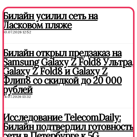
Билайн усилил сеть на
Ласковом пляже
30.07.2026 12:52
Билайн открыл предзаказ на
Samsung Galaxy Z Fold8 Ультра,
Galaxy Z Fold8 и Galaxy Z
Флип8 со скидкой до 20 000
рублей
24.07.2026 13:32
Исследование TelecomDaily:
Билайн подтвердил готовность
сети в Петербурге к 5G