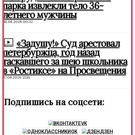
парка извлекли тело 36-
летнего мужчины
08.08.2026 00:32
«Задушу!» Суд арестовал
петербуржца, год назад
таскавшего за шею школьника
в «Ростиксе» на Просвещения
07.08.2026 21:14
Подпишись на соцсети:
VK
OK
ДЗЕН