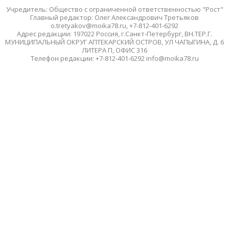
Учредитель: Общество с ограниченной ответственностью "Рост"
Главный редактор: Олег Александрович Третьяков
o.tretyakov@moika78.ru, +7-812-401-6292
Адрес редакции: 197022 Россия, г.Санкт-Петербург, ВН.ТЕР.Г.
МУНИЦИПАЛЬНЫЙ ОКРУГ АПТЕКАРСКИЙ ОСТРОВ, УЛ ЧАПЫГИНА, Д. 6
ЛИТЕРА П, ОФИС 316
Телефон редакции: +7-812-401-6292 info@moika78.ru