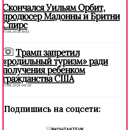
Скончался Уильям Орбит,
продюсер Мадонны и Бритни
Спирс
07.08.2026 19:51
Трамп запретил
«родильный туризм» ради
получения ребенком
гражданства США
07.08.2026 00:20
Подпишись на соцсети:
VK