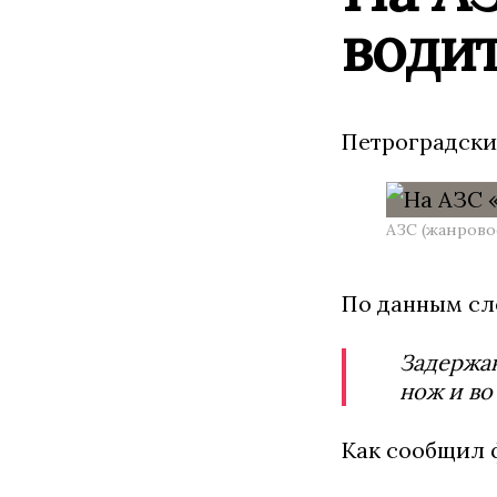
води
Петроградски
АЗС (жанрово
По данным сл
Задержан
нож и во
Как сообщил ф