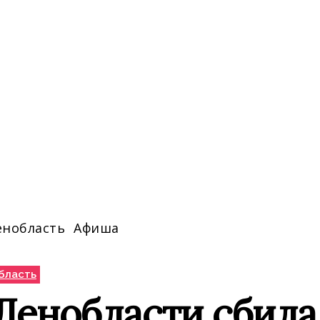
енобласть
Афиша
бласть
Ленобласти сбила