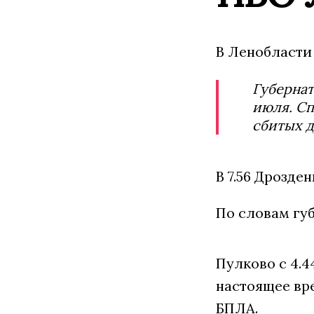
В Ленобласти
Губернат
июля. Сп
сбитых д
В 7.56 Дрозде
По словам гу
Пулково с 4.4
настоящее вре
БПЛА.