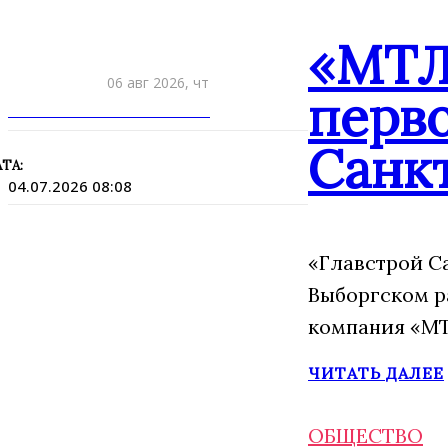
«МТЛ
06 авг 2026, чт
перво
ПРИШЛИТЕ НОВОСТЬ
Санк
ТА:
04.07.2026 08:08
«Главстрой С
Выборгском р
компания «МТ
ЧИТАТЬ ДАЛЕЕ
ОБЩЕСТВО