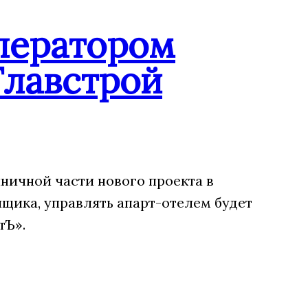
ператором
Главстрой
ничной части нового проекта в
щика, управлять апарт-отелем будет
тЪ».