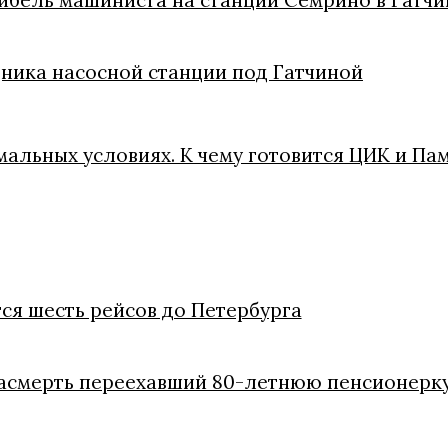
гибель машиниста на станции Семрино в Гатч
ника насосной станции под Гатчиной
мальных условиях. К чему готовится ЦИК и Пам
ся шесть рейсов до Петербурга
насмерть переехавший 80-летнюю пенсионерк