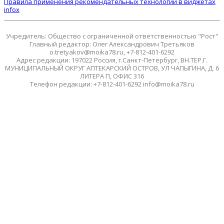
Правила применения рекомендательных технологий в виджетах
infox
Учредитель: Общество с ограниченной ответственностью "Рост"
Главный редактор: Олег Александрович Третьяков
o.tretyakov@moika78.ru, +7-812-401-6292
Адрес редакции: 197022 Россия, г.Санкт-Петербург, ВН.ТЕР.Г.
МУНИЦИПАЛЬНЫЙ ОКРУГ АПТЕКАРСКИЙ ОСТРОВ, УЛ ЧАПЫГИНА, Д. 6
ЛИТЕРА П, ОФИС 316
Телефон редакции: +7-812-401-6292 info@moika78.ru