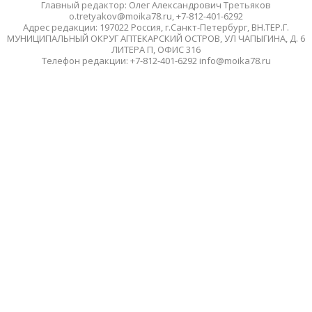
Главный редактор: Олег Александрович Третьяков
o.tretyakov@moika78.ru, +7-812-401-6292
Адрес редакции: 197022 Россия, г.Санкт-Петербург, ВН.ТЕР.Г.
МУНИЦИПАЛЬНЫЙ ОКРУГ АПТЕКАРСКИЙ ОСТРОВ, УЛ ЧАПЫГИНА, Д. 6
ЛИТЕРА П, ОФИС 316
Телефон редакции: +7-812-401-6292 info@moika78.ru