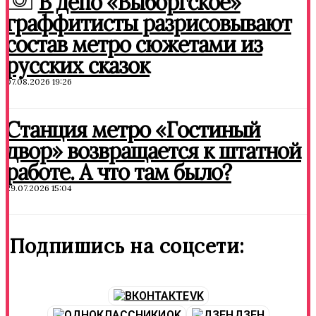
В депо «Выборгское»
граффитисты разрисовывают
состав метро сюжетами из
русских сказок
07.08.2026 19:26
Станция метро «Гостиный
двор» возвращается к штатной
работе. А что там было?
29.07.2026 15:04
Подпишись на соцсети:
VK
OK
ДЗЕН