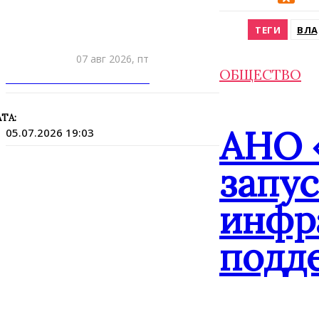
Odnokla
ТЕГИ
ВЛА
07 авг 2026, пт
ОБЩЕСТВО
ПРИШЛИТЕ НОВОСТЬ
ТА:
АНО 
05.07.2026 19:03
запу
инфр
подд