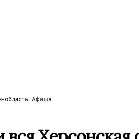
енобласть
Афиша
 вся Херсонская о