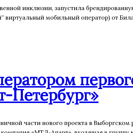
венной инклюзии, запустила брендированну
 виртуальный мобильный оператор) от Била
ператором первог
т-Петербург»
ничной части нового проекта в Выборгском 
 компания «МТЛ-Апарт», входящая в группу 