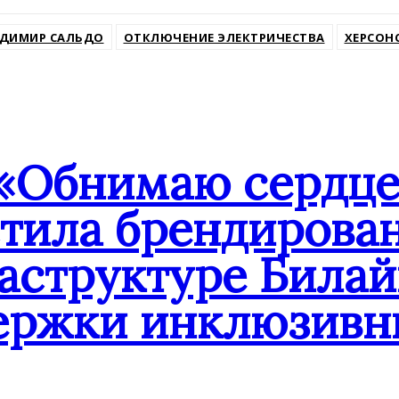
ssniki
ДИМИР САЛЬДО
ОТКЛЮЧЕНИЕ ЭЛЕКТРИЧЕСТВА
ХЕРСОН
«Обнимаю сердцем
стила брендирова
аструктуре Билай
ержки инклюзивн