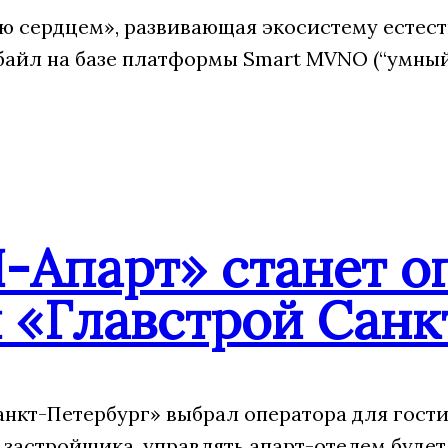
 сердцем», развивающая экосистему естест
йл на базе платформы Smart MVNO (“умный”
-Апарт» станет о
 «Главстрой Санк
анкт-Петербург» выбрал оператора для гости
 застройщика, управлять апарт-отелем будет