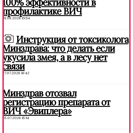
100% эффективности в
профилактике ВИЧ
01.08.2026 19:54
Инструкция от токсиколога
Минздрава: что делать если
укусила змея, а в лесу нет
связи
27.07.2026 16:42
Минздрав отозвал
регистрацию препарата от
ВИЧ «Эвиплера»
25.07.2026 15:14