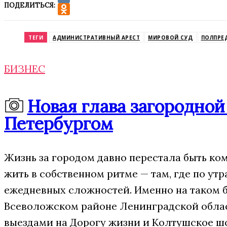
ПОДЕЛИТЬСЯ:
VK
Odnoklassniki
ТЕГИ
АДМИНИСТРАТИВНЫЙ АРЕСТ
МИРОВОЙ СУД
ПОЛПРЕД
БИЗНЕС
Новая глава загородно
Петербургом
Жизнь за городом давно перестала быть ко
жить в собственном ритме — там, где по ут
ежедневных сложностей. Именно на таком 
Всеволожском районе Ленинградской област
выездами на Дорогу жизни и Колтушское шо