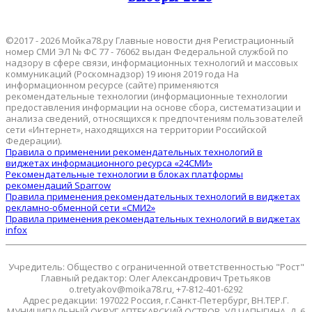
©2017 - 2026 Мойка78.ру Главные новости дня Регистрационный
номер СМИ ЭЛ № ФС 77 - 76062 выдан Федеральной службой по
надзору в сфере связи, информационных технологий и массовых
коммуникаций (Роскомнадзор) 19 июня 2019 года На
информационном ресурсе (сайте) применяются
рекомендательные технологии (информационные технологии
предоставления информации на основе сбора, систематизации и
анализа сведений, относящихся к предпочтениям пользователей
сети «Интернет», находящихся на территории Российской
Федерации).
Правила о применении рекомендательных технологий в
виджетах информационного ресурса «24СМИ»
Рекомендательные технологии в блоках платформы
рекомендаций Sparrow
Правила применения рекомендательных технологий в виджетах
рекламно-обменной сети «СМИ2»
Правила применения рекомендательных технологий в виджетах
infox
Учредитель: Общество с ограниченной ответственностью "Рост"
Главный редактор: Олег Александрович Третьяков
o.tretyakov@moika78.ru, +7-812-401-6292
Адрес редакции: 197022 Россия, г.Санкт-Петербург, ВН.ТЕР.Г.
МУНИЦИПАЛЬНЫЙ ОКРУГ АПТЕКАРСКИЙ ОСТРОВ, УЛ ЧАПЫГИНА, Д. 6