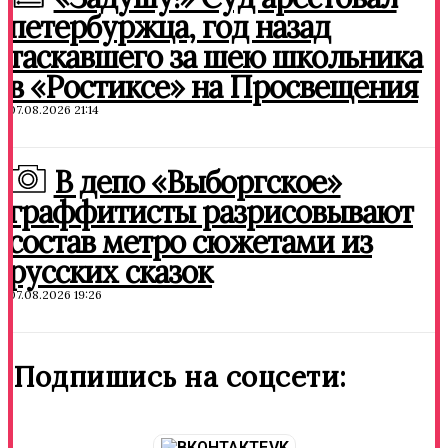
петербуржца, год назад
таскавшего за шею школьника
в «Ростиксе» на Просвещения
07.08.2026 21:14
В депо «Выборгское»
граффитисты разрисовывают
состав метро сюжетами из
русских сказок
07.08.2026 19:26
Подпишись на соцсети:
VK