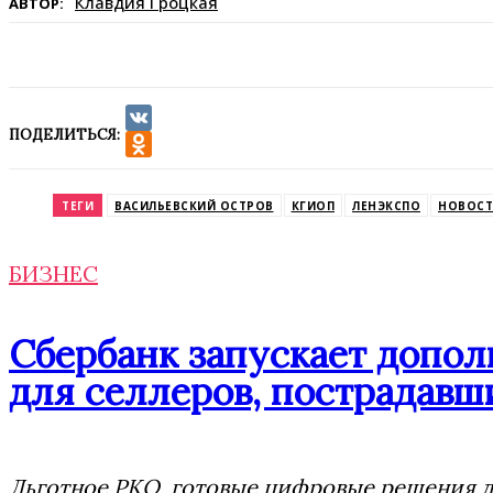
Клавдия Гроцкая
АВТОР:
ПОДЕЛИТЬСЯ:
VK
Odnoklassniki
ТЕГИ
ВАСИЛЬЕВСКИЙ ОСТРОВ
КГИОП
ЛЕНЭКСПО
НОВОСТ
БИЗНЕС
Сбербанк запускает допо
для селлеров, пострадавши
Льготное РКО, готовые цифровые решения дл