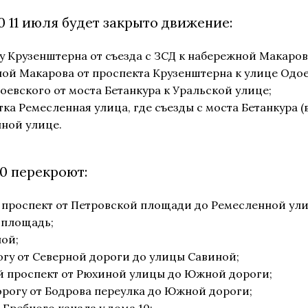
00 11 июля будет закрыто движение:
у Крузенштерна от съезда с ЗСД к набережной Макаров
ой Макарова от проспекта Крузенштерна к улице Одое
оевского от моста Бетанкура к Уральской улице;
тка Ремесленная улица, где съезды с моста Бетанкура (
ной улице.
00 перекроют:
 проспект от Петровской площади до Ремесленной ул
 площадь;
ой;
гу от Северной дороги до улицы Савиной;
й проспект от Рюхиной улицы до Южной дороги;
рогу от Бодрова переулка до Южной дороги;
Гребного канала у дома 10;