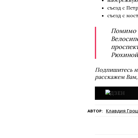
съезд с Пет
съезд с мос
Помимо э
Велосипе
проспект
Рюхиной
Подпишитесь н
расскажем Вам,
Клавдия Гроц
АВТОР: