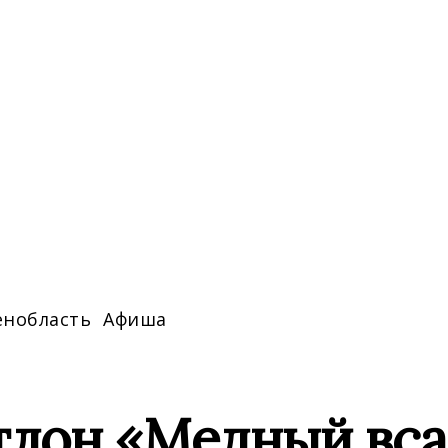
енобласть
Афиша
тлон «Медный вса