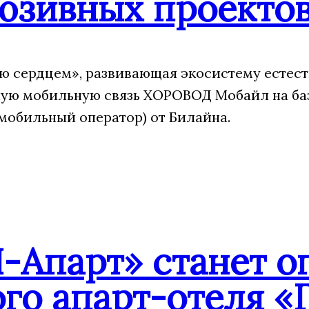
юзивных проекто
 сердцем», развивающая экосистему естест
ую мобильную связь ХОРОВОД Мобайл на ба
мобильный оператор) от Билайна.
-Апарт» станет о
го апарт-отеля «