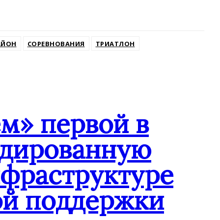
АЙОН
СОРЕВНОВАНИЯ
ТРИАТЛОН
м» первой в
ндированную
нфраструктуре
ой поддержки