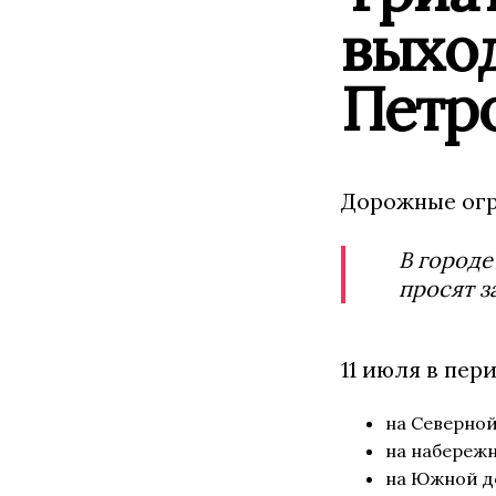
выхо
Петр
Дорожные огр
В городе
просят з
11 июля в пери
на Северной
на набережн
на Южной до