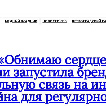
ssniki
МЕДНЫЙ ВСАДНИК
НОВОСТИ СПБ
ПЕТРОГРАДСКИЙ Р
«Обнимаю сердце
ии запустила бре
льную связь на и
йна для регулярн