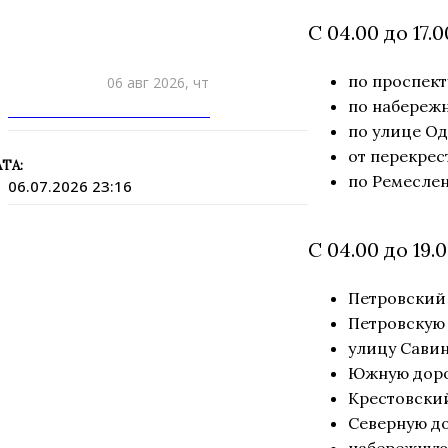
С 04.00 до 17.
по проспект
06 авг 2026, чт
по набережн
ПРИШЛИТЕ НОВОСТЬ
по улице Од
от перекрес
ТА:
по Ремеслен
06.07.2026 23:16
С 04.00 до 19.
Петровский
Петровскую
улицу Савин
Южную доро
Крестовски
Северную до
набережную 