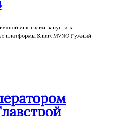
в
венной инклюзии, запустила
зе платформы Smart MVNO (“умный”
ператором
Главстрой