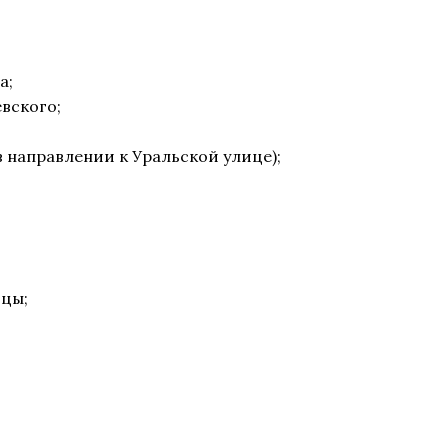
а;
вского;
в направлении к Уральской улице);
ицы;