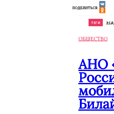
ПОДЕЛИТЬСЯ:
VK
Odnokla
ТЕГИ
ЗСД
ОБЩЕСТВО
АНО 
Росс
моби
Била