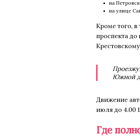
на Петровск
на улице Са
Кроме того, в
проспекта до 
Крестовскому
Проезжую
Южной до
Движение авто
июля до 4.00 1
Где полн