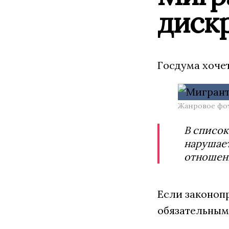
диск
Госдума хоче
Жанровое фот
В список
нарушает
отношени
Если законопр
обязательным