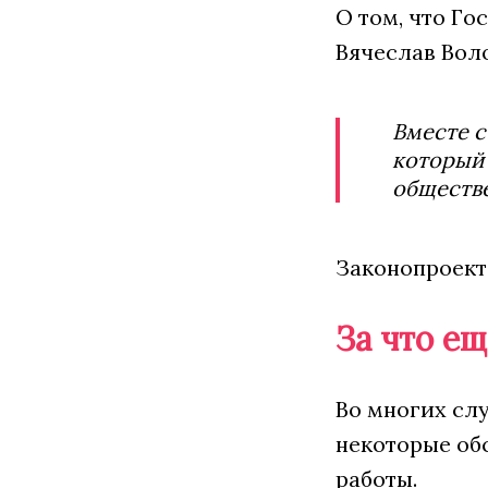
О том, что Г
Вячеслав Воло
Вместе с
который 
обществе
Законопроект
За что е
Во многих слу
некоторые обс
работы.