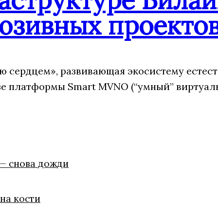
юзивных проекто
 сердцем», развивающая экосистему естес
зе платформы Smart MVNO (“умный” виртуаль
 — снова дожди
на кости