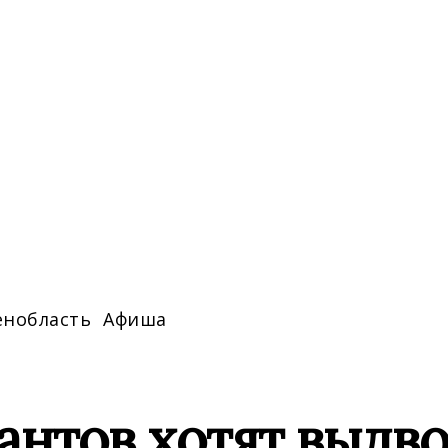
енобласть
Афиша
нтов хотят выдво