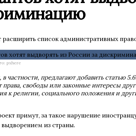
риминацию
т расширить список административных право
о: pxhere
, в частности, предлагают добавить статью 5
 права, свободы или законные интересы другог
я к религии, социального положения и друг
оект примут, за такое нарушение иностранцу 
 выдворением из страны.