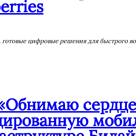
erries
 готовые цифровые решения для быстрого воз
«Обнимаю сердцем
дированную мобил
аструктуре Билай