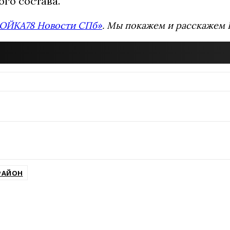
ого состава.
ОЙКА78 Новости СПб»
. Мы покажем и расскажем В
РАЙОН