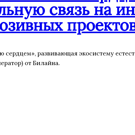
льную связь на и
юзивных проекто
 сердцем», развивающая экосистему естест
ератор) от Билайна.