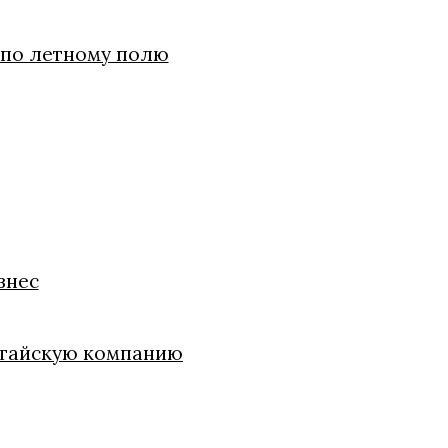
 по летному полю
знес
китайскую компанию