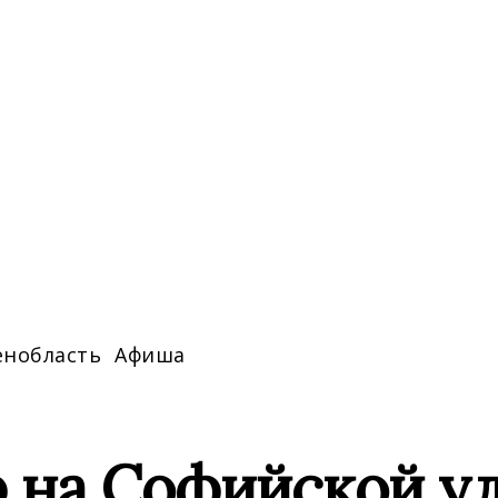
енобласть
Афиша
 на Софийской ул