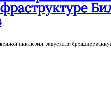
нфраструктуре Би
в
венной инклюзии, запустила брендированн