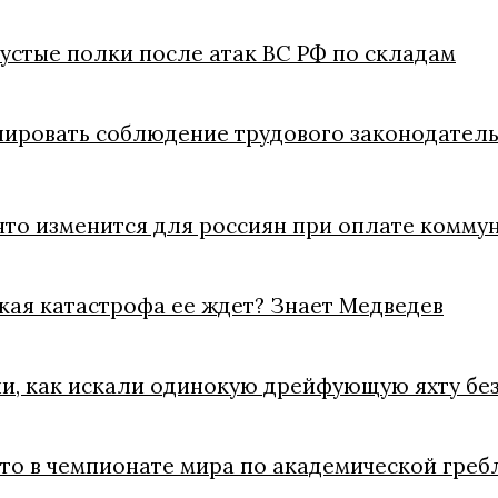
пустые полки после атак ВС РФ по складам
лировать соблюдение трудового законодатель
что изменится для россиян при оплате коммун
акая катастрофа ее ждет? Знает Медведев
ли, как искали одинокую дрейфующую яхту без
ото в чемпионате мира по академической греб