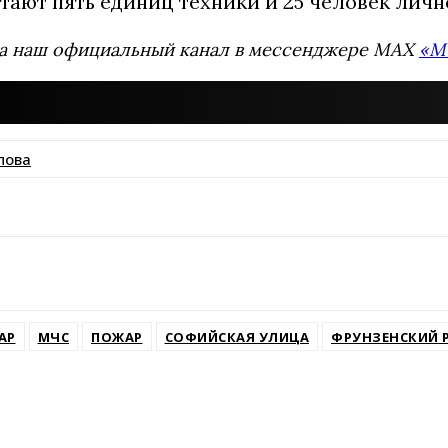
тают пять единиц техники и 25 человек личн
а наш официальный канал в мессенджере MAX
«М
пова
ssniki
АР
МЧС
ПОЖАР
СОФИЙСКАЯ УЛИЦА
ФРУНЗЕНСКИЙ 