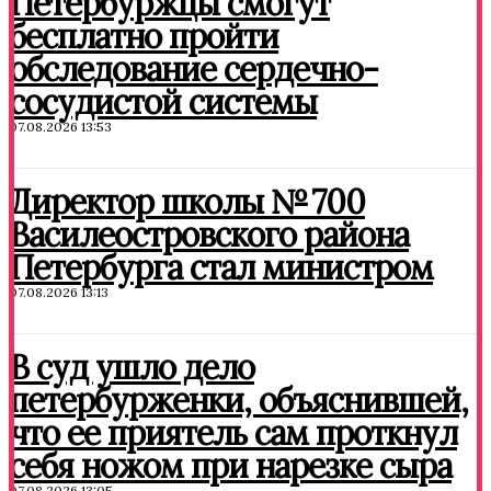
Петербуржцы смогут
бесплатно пройти
обследование сердечно-
сосудистой системы
07.08.2026 13:53
Директор школы № 700
Василеостровского района
Петербурга стал министром
07.08.2026 13:13
В суд ушло дело
петербурженки, объяснившей,
что ее приятель сам проткнул
себя ножом при нарезке сыра
07.08.2026 13:05