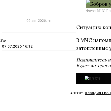
Фото: МЧС Ро
06 авг 2026, чт
Ситуацию кон
ПРИШЛИТЕ НОВОСТЬ
В МЧС напомн
ТА:
07.07.2026 16:12
затопленные у
Подпишитесь н
Будет интересн
Клавдия Гроц
АВТОР: