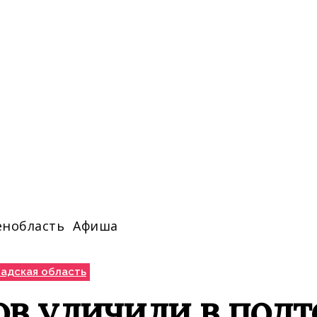
енобласть
Афиша
адская область
ов уличили в под