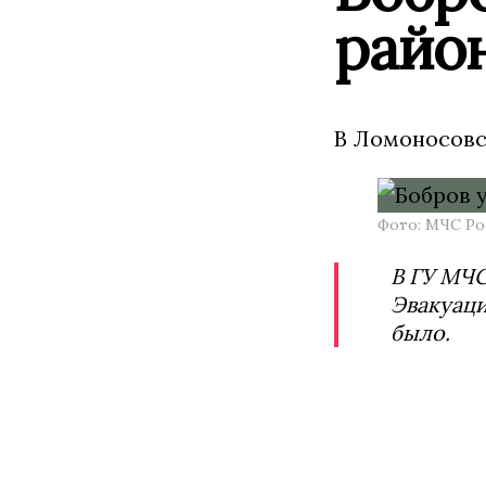
райо
В Ломоносовс
Фото: МЧС Ро
В ГУ МЧС
Эвакуаци
было.