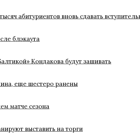
тысяч абитуриентов вновь сдавать вступитель
осле блэкаута
«Балтикой» Кондакова будут зашивать
чина, еще шестеро ранены
ем матче сезона
анируют выставить на торги