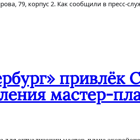
рова, 79, корпус 2. Как сообщили в пресс-сл
ербург» привлёк 
овления мастер-пл
ра для актуализации мастер-плана экорайо