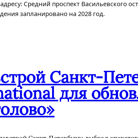
адресу: Средний проспект Васильевского ост
дения запланировано на 2028 год.
встрой Санкт-Пет
national для обн
олово»
лавстрой Санкт-Петербург» выбрал операто