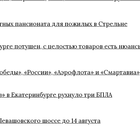
стных пансионата для пожилых в Стрельне
урге потушен, с целостью товаров есть нюанс
обеды», «России», «Аэрофлота» и «Смартавиа»
» в Екатеринбурге рухнуло три БПЛА
евашовского шоссе до 14 августа