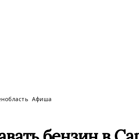
енобласть
Афиша
вать бензин в Са