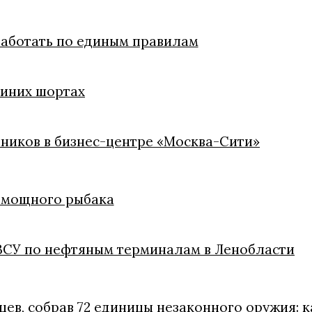
работать по единым правилам
синих шортах
ников в бизнес-центре «Москва-Сити»
помощного рыбака
 ВСУ по нефтяным терминалам в Ленобласти
цев, собрав 72 единицы незаконного оружия: 