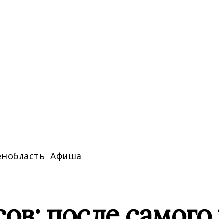
енобласть
Афиша
ов: после самого