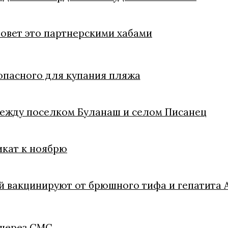
зовет это партнерскими хабами
зопасного для купания пляжа
между поселком Буланаш и селом Писанец
икат к ноябрю
й вакцинируют от брюшного тифа и гепатита 
 через СМС