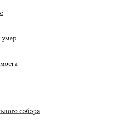
с
й умер
 моста
льного собора