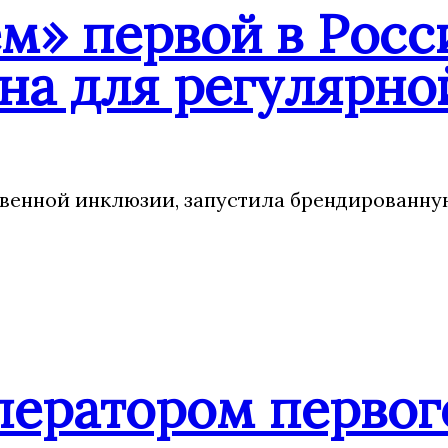
» первой в Росси
на для регулярн
венной инклюзии, запустила брендированну
ператором первог