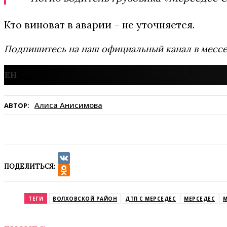
Кто виноват в аварии – не уточняется.
Подпишитесь на наш официальный канал в мес
Алиса Анисимова
АВТОР:
ПОДЕЛИТЬСЯ:
VK
Odnoklassniki
ТЕГИ
ВОЛХОВСКОЙ РАЙОН
ДТП С МЕРСЕДЕС
МЕРСЕДЕС
М