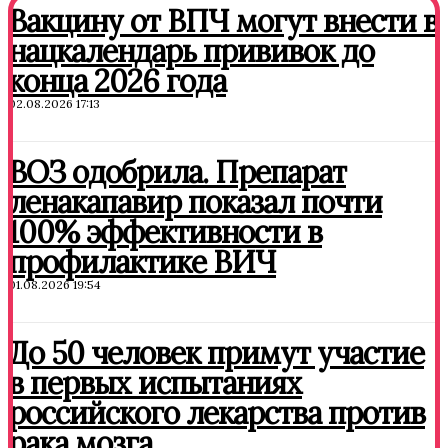
Вакцину от ВПЧ могут внести в
нацкалендарь прививок до
конца 2026 года
02.08.2026 17:13
ВОЗ одобрила. Препарат
ленакапавир показал почти
100% эффективности в
профилактике ВИЧ
01.08.2026 19:54
До 50 человек примут участие
в первых испытаниях
российского лекарства против
рака мозга