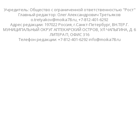
Учредитель: Общество с ограниченной ответственностью "Рост"
Главный редактор: Олег Александрович Третьяков
o.tretyakov@moika78.ru, +7-812-401-6292
Адрес редакции: 197022 Россия, г.Санкт-Петербург, ВН.ТЕР.Г.
МУНИЦИПАЛЬНЫЙ ОКРУГ АПТЕКАРСКИЙ ОСТРОВ, УЛ ЧАПЫГИНА, Д. 6
ЛИТЕРА П, ОФИС 316
Телефон редакции: +7-812-401-6292 info@moika78.ru