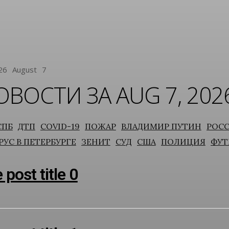
26
August
7
ОВОСТИ ЗА AUG 7, 202
СПБ
ДТП
COVID-19
ПОЖАР
ВЛАДИМИР ПУТИН
РОС
УС В ПЕТЕРБУРГЕ
ЗЕНИТ
СУД
США
ПОЛИЦИЯ
ФУТ
post title 0