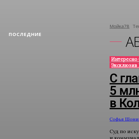
Мойка78
Те
ПОСЛЕДНИЕ
А
Интересно 
Эксклюзив
С гл
5 мл
в Ко
Софья Шони
Суд по иск
и коммунал