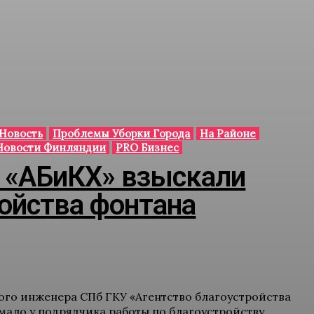
 Новость
Проблемы Уборки Города
На Районе
Новости Финляндии
PRO Бизнес
У «АБиКХ» взыскали
ройства фонтана
ного инженера СПб ГКУ «Агентство благоустройства
мало у подрядчика работы по благоустройству