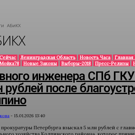
ги
АБиКХ
БИКХ
Сейчас
Ленинградская Область
Новость Часа
Главная
 Мойка78
Новые Законы
Выборы-2018
Пресс-Релизы
авного инженера СПб ГК
н рублей после благоуст
лпино
кова
-
15.01.2026 13:40
у прокуратуры Петербурга взыскал 5 млн рублей с глав
ьного хозяйства Колпинского района», которое прини