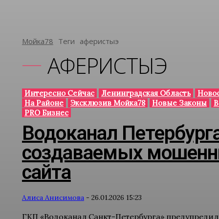
Мойка78
Теги
Аферистыэ
АФЕРИСТЫЭ
Интересно Сейчас
Ленинградская Область
Новос
На Районе
Эксклюзив Мойка78
Новые Законы
В
PRO Бизнес
Водоканал Петербурга
создаваемых мошенни
сайта
Алиса Анисимова
-
26.01.2026 15:23
ГКП «Водоканал Санкт-Петербурга» предупредил 