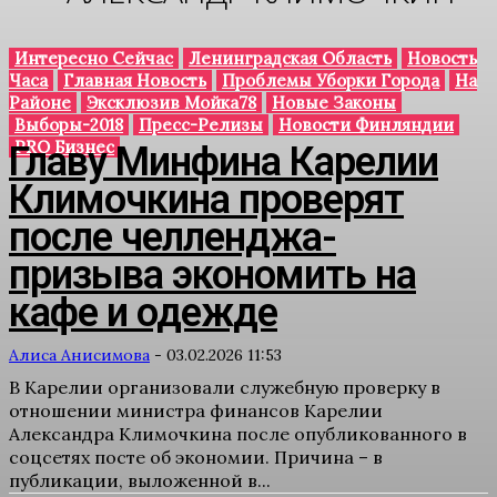
Интересно Сейчас
Ленинградская Область
Новость
Часа
Главная Новость
Проблемы Уборки Города
На
Районе
Эксклюзив Мойка78
Новые Законы
Выборы-2018
Пресс-Релизы
Новости Финляндии
PRO Бизнес
Главу Минфина Карелии
Климочкина проверят
после челленджа-
призыва экономить на
кафе и одежде
Алиса Анисимова
-
03.02.2026 11:53
В Карелии организовали служебную проверку в
отношении министра финансов Карелии
Александра Климочкина после опубликованного в
соцсетях посте об экономии. Причина – в
публикации, выложенной в...