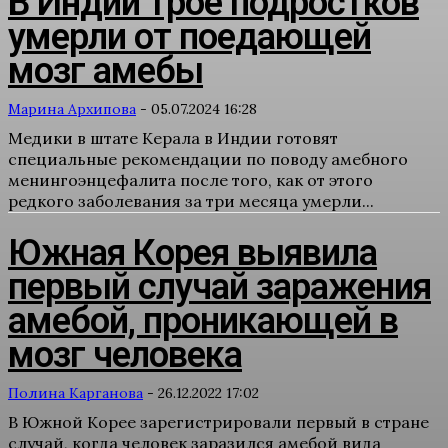
В Индии трое подростков
умерли от поедающей
мозг амебы
Марина Архипова
-
05.07.2024 16:28
Медики в штате Керала в Индии готовят
специальные рекомендации по поводу амебного
менингоэнцефалита после того, как от этого
редкого заболевания за три месяца умерли...
Южная Корея выявила
первый случай заражения
амебой, проникающей в
мозг человека
Полина Карганова
-
26.12.2022 17:02
В Южной Корее зарегистрировали первый в стране
случай, когда человек заразился амебой вида