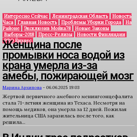
Интересно Сейчас
Ленинградская Область
Новость
Часа
Главная Новость
Проблемы Уборки Города
На
Районе
Эксклюзив Мойка78
Новые Законы
Выборы-2018
Пресс-Релизы
Новости Финляндии
PRO Бизнес
Женщина после
промывки носа водой из
крана умерла из-за
амебы, пожирающей мозг
Марина Архипова
-
06.06.2025 19:03
Жертвой первичного амебного менингоэнцефалита
стала 71-летняя женщина из Техаса. Несмотря на
помощь медиков, она умерла за 12 дней. Пожилая
жительница США заразилась после того, как
решила...