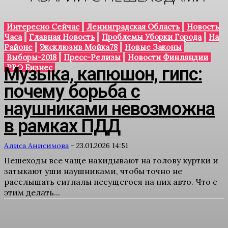
Интересно Сейчас
Ленинградская Область
Новость
Часа
Главная Новость
Проблемы Уборки Города
На
Районе
Эксклюзив Мойка78
Новые Законы
Выборы-2018
Пресс-Релизы
Новости Финляндии
PRO Бизнес
Музыка, капюшон, гипс:
почему борьба с
наушниками невозможна
в рамках ПДД
Алиса Анисимова
-
23.01.2026 14:51
Пешеходы все чаще накидывают на голову куртки и
затыкают уши наушниками, чтобы точно не
расслышать сигналы несущегося на них авто. Что с
этим делать...