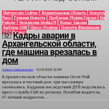
Интересно Сейчас
Ленинградская Область
Новость
Часа
Главная Новость
Проблемы Уборки Города
На
Районе
Эксклюзив Мойка78
Новые Законы
Выборы-2018
Пресс-Релизы
Новости Финляндии
PRO Бизнес
Кадры аварии в
Архангельской области,
где машина врезалась в
дом
Алиса Анисимова
-
31.01.2026 12:09
В Архангельской области машина Great Wall
врезалась в частный дом, три пассажира
скончались. Кадрами последствий ДТП поделилась
пресс-служба ГАИ по региону. Погибли водитель,
17-летний подросток...