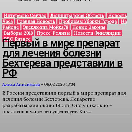
Интересно Сейчас
Ленинградская Область
Новость
Часа
Главная Новость
Проблемы Уборки Города
На
Районе
Эксклюзив Мойка78
Новые Законы
Выборы-2018
Пресс-Релизы
Новости Финляндии
PRO Бизнес
Первый в мире препарат
для лечения болезни
Бехтерева представили в
РФ
Алиса Анисимова
-
06.02.2026 13:34
В России представили первый в мире препарат для
лечения болезни Бехтерева. Лекарство
разрабатывали около 19 лет. Оно уникально –
аналогов в мире не существует. Как...