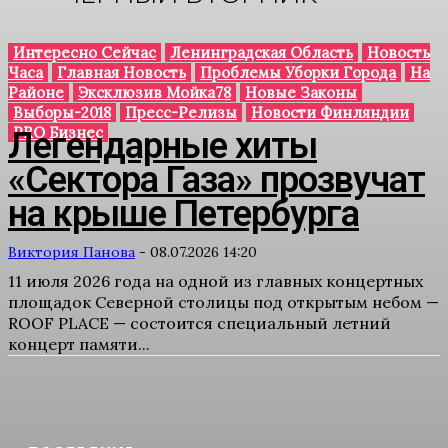
Интересно Сейчас
Ленинградская Область
Новость
Часа
Главная Новость
Проблемы Уборки Города
На
Районе
Эксклюзив Мойка78
Новые Законы
Выборы-2018
Пресс-Релизы
Новости Финляндии
PRO Бизнес
Легендарные хиты
«Сектора Газа» прозвучат
на крыше Петербурга
Виктория Панова
-
08.07.2026 14:20
11 июля 2026 года на одной из главных концертных
площадок Северной столицы под открытым небом —
ROOF PLACE — состоится специальный летний
концерт памяти...