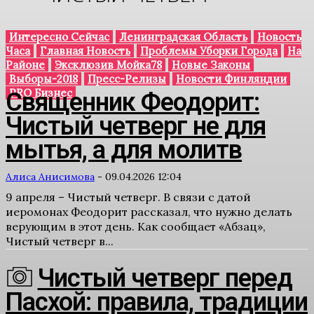
Интересно Сейчас
Ленинградская Область
Новость
Часа
Главная Новость
Проблемы Уборки Города
На
Районе
Эксклюзив Мойка78
Новые Законы
Выборы-2018
Пресс-Релизы
Новости Финляндии
PRO Бизнес
Священник Феодорит:
Чистый четверг не для
мытья, а для молитв
Алиса Анисимова
-
09.04.2026 12:04
9 апреля – Чистый четверг. В связи с датой
иеромонах Феодорит рассказал, что нужно делать
верующим в этот день. Как сообщает «Абзац»,
Чистый четверг в...
Чистый четверг перед
Пасхой: правила, традиции