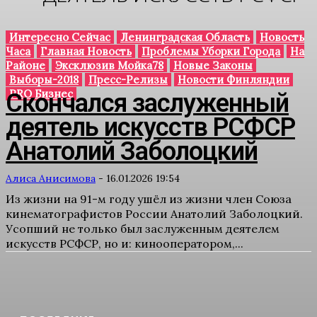
Интересно Сейчас
Ленинградская Область
Новость
Часа
Главная Новость
Проблемы Уборки Города
На
Районе
Эксклюзив Мойка78
Новые Законы
Выборы-2018
Пресс-Релизы
Новости Финляндии
PRO Бизнес
Скончался заслуженный
деятель искусств РСФСР
Анатолий Заболоцкий
Алиса Анисимова
-
16.01.2026 19:54
Из жизни на 91-м году ушёл из жизни член Союза
кинематографистов России Анатолий Заболоцкий.
Усопший не только был заслуженным деятелем
искусств РСФСР, но и: кинооператором,...