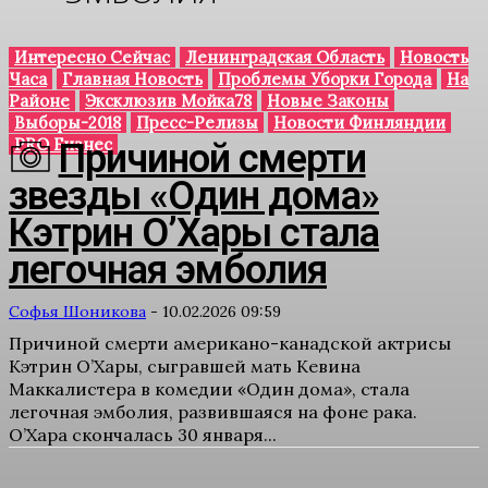
Интересно Сейчас
Ленинградская Область
Новость
Часа
Главная Новость
Проблемы Уборки Города
На
Районе
Эксклюзив Мойка78
Новые Законы
Выборы-2018
Пресс-Релизы
Новости Финляндии
PRO Бизнес
Причиной смерти
звезды «Один дома»
Кэтрин О’Хары стала
легочная эмболия
Софья Шоникова
-
10.02.2026 09:59
Причиной смерти американо-канадской актрисы
Кэтрин О’Хары, сыгравшей мать Кевина
Маккалистера в комедии «Один дома», стала
легочная эмболия, развившаяся на фоне рака.
О’Хара скончалась 30 января...