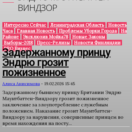
ВИНДЗОР
Интересно Сейчас
Ленинградская Область
Новость
Часа
Главная Новость
Проблемы Уборки Города
На
Районе
Эксклюзив Мойка78
Новые Законы
Выборы-2018
Пресс-Релизы
Новости Финляндии
PRO Бизнес
Задержанному принцу
Эндрю грозит
пожизненное
Алиса Анисимова
-
19.02.2026 15:45
Задержанному бывшему принцу Британии Эндрю
Маунтбаттен-Виндзору грозит пожизненное
заключение за злоупотребление служебным
положением. Наказание грозит Маунтбаттен-
Виндзору за нарушения, совершенные принцем во
время нахождения на посту...