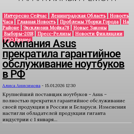
Интересно Сейчас
Ленинградская Область
Новость
Часа
Главная Новость
Проблемы Уборки Города
На
Районе
Эксклюзив Мойка78
Новые Законы
Выборы-2018
Пресс-Релизы
Новости Финляндии
PRO Бизнес
Компания Asus
прекратила гарантийное
обслуживание ноутбуков
в РФ
Алиса Анисимова
-
15.01.2026 12:30
Крупнейший поставщик ноутбуков – Asus –
полностью прекратил гарантийное обслуживание
своей продукции в России и Беларуси. Изменения
настигли обладателей продукции гиганта
индустрии с 1 января...