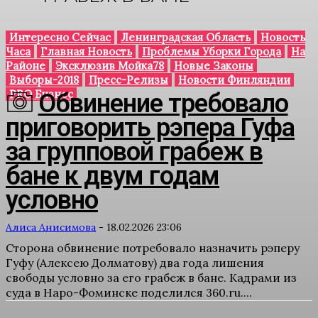
Интересно Сейчас
Ленинградская Область
Новость
Часа
Главная Новость
Проблемы Уборки Города
На
Районе
Эксклюзив Мойка78
Новые Законы
Выборы-2018
Пресс-Релизы
Новости Финляндии
PRO Бизнес
Обвинение требовало
приговорить рэпера Гуфа
за групповой грабеж в
бане к двум годам
условно
Алиса Анисимова
-
18.02.2026 23:06
Сторона обвинение потребовало назначить рэперу
Гуфу (Алексею Долматову) два года лишения
свободы условно за его грабеж в бане. Кадрами из
суда в Наро-Фоминске поделился 360.ru....