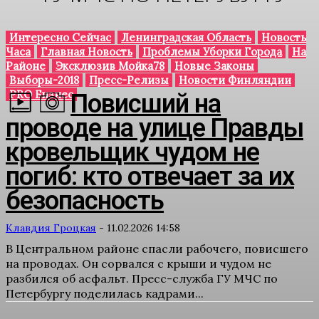
Интересно Сейчас
Ленинградская Область
Новость
Часа
Главная Новость
Проблемы Уборки Города
На
Районе
Эксклюзив Мойка78
Новые Законы
Выборы-2018
Пресс-Релизы
Новости Финляндии
PRO Бизнес
Повисший на
проводе на улице Правды
кровельщик чудом не
погиб: кто отвечает за их
безопасность
Клавдия Гроцкая
-
11.02.2026 14:58
В Центральном районе спасли рабочего, повисшего
на проводах. Он сорвался с крыши и чудом не
разбился об асфальт. Пресс-служба ГУ МЧС по
Петербургу поделилась кадрами...