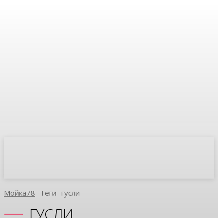
Мойка78
Теги
Гусли
ГУСЛИ