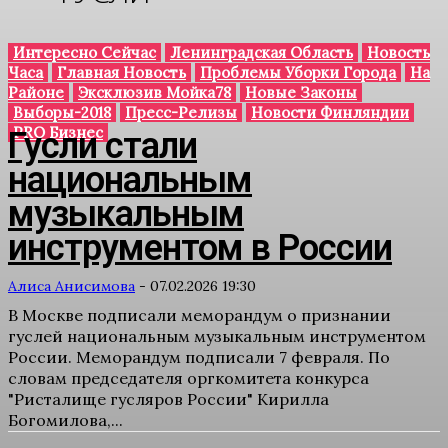
Интересно Сейчас
Ленинградская Область
Новость
Часа
Главная Новость
Проблемы Уборки Города
На
Районе
Эксклюзив Мойка78
Новые Законы
Выборы-2018
Пресс-Релизы
Новости Финляндии
PRO Бизнес
Гусли стали
национальным
музыкальным
инструментом в России
Алиса Анисимова
-
07.02.2026 19:30
В Москве подписали меморандум о признании
гуслей национальным музыкальным инструментом
России. Меморандум подписали 7 февраля. По
словам председателя оргкомитета конкурса
"Ристалище гусляров России" Кирилла
Богомилова,...