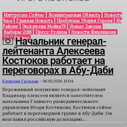
Интересно Сейчас
Ленинградская Область
Новость
Часа
Главная Новость
Проблемы Уборки Города
На
Районе
Эксклюзив Мойка78
Новые Законы
Выборы-2018
Пресс-Релизы
Новости Финляндии
PRO Бизнес
Начальник генерал-
лейтенанта Алексеева
Костюков работает на
переговорах в Абу-Даби
Клавдия Гроцкая
-
06.02.2026 13:04
Переживший покушение генерал-лейтенант
Владимир Алексеев является заместителем
начальника Главного разведывательного
управления Игоря Костюкова. Костюков сейчас
работает в переговорной группе в Абу-Даби. Он
возглавил российскую делегацию...