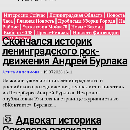
Интересно Сейчас
Ленинградская Область
Новость
Часа
Главная Новость
Проблемы Уборки Города
На
Районе
Эксклюзив Мойка78
Новые Законы
Выборы-2018
Пресс-Релизы
Новости Финляндии
Скончался историк
PRO Бизнес
ленинградского рок-
движения Андрей Бурлака
Алиса Анисимова
-
19.07.2026 16:11
Из жизни ушел историк ленинградского и
российского рок-движения, журналист и писатель
из Петербурга Андрей Бурлака. Некролог
опубликован 19 июля на странице журналиста во
«ВКонтакте». Бурлака...
Адвокат историка