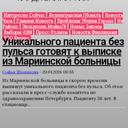
Интересно Сейчас
Ленинградская Область
Новость
Часа
Главная Новость
Проблемы Уборки Города
На
Районе
Эксклюзив Мойка78
Новые Законы
Выборы-2018
Пресс-Релизы
Новости Финляндии
PRO Бизнес
Уникального пациента без
пульса готовят к выписке
из Мариинской больницы
Софья Шоникова
-
20.01.2026 00:55
Из Мариинской больницы в скором времени
выпишут уникального пациента без пульса. Об этом
рассказали в пресс-службе комитета по
здравоохранению Петербурга. Пациенту 36 лет. В
стационар...