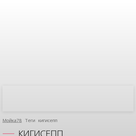
Мойка78
Теги
Кигисепп
КИГИСЕПП