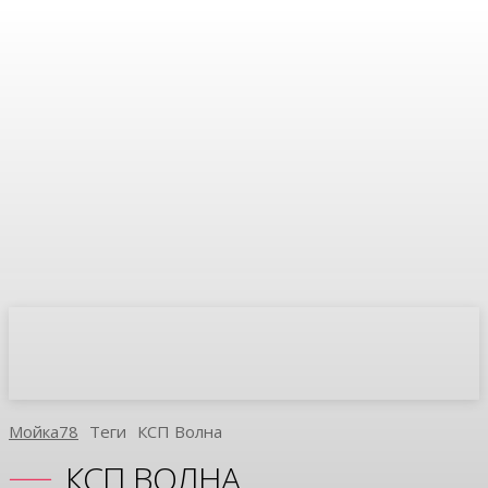
Мойка78
Теги
КСП Волна
КСП ВОЛНА