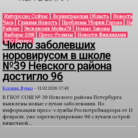
Интересно Сейчас
Ленинградская Область
Новость
Часа
Главная Новость
Проблемы Уборки Города
На
Районе
Эксклюзив Мойка78
Новые Законы
Выборы-2018
Пресс-Релизы
Новости Финляндии
PRO Бизнес
Число заболевших
норовирусом в школе
№39 Невского района
достигло 96
Ксения Лучко
-
11.02.2026 17:43
В ГБОУ СОШ № 39 Невского района Петербурга
выявлены новые случаи заболевания. По
информации пресс-службы Роспотребнадзора от 11
февраля, уже зарегистрировано 96 случаев острой
кишечной...