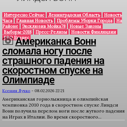
Интересно Сейчас
Ленинградская Область
Новость
Часа
Главная Новость
Проблемы Уборки Города
На
Районе
Эксклюзив Мойка78
Новые Законы
Выборы-2018
Пресс-Релизы
Новости Финляндии
PRO Бизнес
Американка Вонн
сломала ногу после
страшного падения на
скоростном спуске на
Олимпиаде
Ксения Лучко
-
08.02.2026 22:21
Американская горнолыжница и олимпийская
чемпионка 2010 года в скоростном спуске Линдси
Вонн получила перелом ноги после жуткого падения
на Играх в Италии. Во время скоростного...