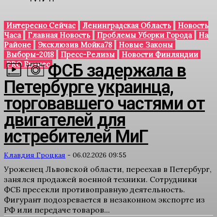
Интересно Сейчас
Ленинградская Область
Новость
Часа
Главная Новость
Проблемы Уборки Города
На
Районе
Эксклюзив Мойка78
Новые Законы
Выборы-2018
Пресс-Релизы
Новости Финляндии
PRO Бизнес
ФСБ задержала в
Петербурге украинца,
торговавшего частями от
двигателей для
истребителей МиГ
Клавдия Гроцкая
-
06.02.2026 09:55
Уроженец Львовской области, переехав в Петербург,
занялся продажей военной техники. Сотрудники
ФСБ пресекли противоправную деятельность.
Фигурант подозревается в незаконном экспорте из
РФ или передаче товаров...