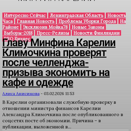
Интересно Сейчас
Ленинградская Область
Новость
Часа
Главная Новость
Проблемы Уборки Города
На
Районе
Эксклюзив Мойка78
Новые Законы
Выборы-2018
Пресс-Релизы
Новости Финляндии
PRO Бизнес
Главу Минфина Карелии
Климочкина проверят
после челленджа-
призыва экономить на
кафе и одежде
Алиса Анисимова
-
03.02.2026 11:53
В Карелии организовали служебную проверку в
отношении министра финансов Карелии
Александра Климочкина после опубликованного в
соцсетях посте об экономии. Причина – в
публикации, выложенной в...